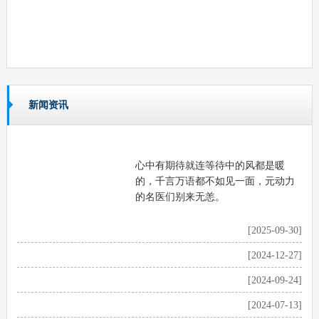
新闻资讯
心中有期待就连等待中的风都是暖
的，千言万语都不如见一面，元动力
的名医们别来无恙。
[2025-09-30]
[2024-12-27]
[2024-09-24]
[2024-07-13]