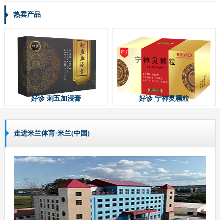
热卖产品
好诊 刺五加浸膏
好诊 宁神灵颗粒
走进米兰体育·米兰(中国)