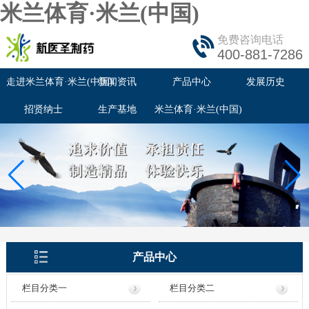
米兰体育·米兰(中国)
免费咨询电话
400-881-7286
走进米兰体育·米兰(中国)
新闻资讯
产品中心
发展历史
招贤纳士
生产基地
米兰体育·米兰(中国)
产品中心
栏目分类一
栏目分类二